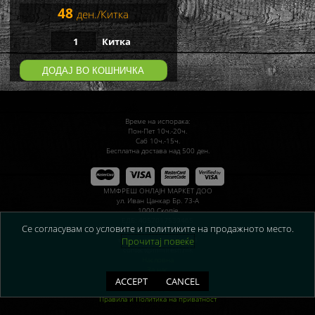
48
ден./Китка
Китка
ДОДАЈ ВО КОШНИЧКА
Време на испорака:
Пон-Пет 10ч.-20ч.
Саб 10ч.-15ч.
Бесплатна достава над 500 ден.
ММФРЕШ ОНЛАЈН МАРКЕТ ДОО
ул. Иван Цанкар Бр. 73-А
1000 Скопје
ЕДБ: 4057017539465
Се согласувам со условите и политиките на продажното место.
ЕМБС: 7250800
Прочитај повеќе
тел.: ++ 389 71 33 55 44
contact@mmfresh.mk
Насловна
За нас
Како да порачате?
ACCEPT
CANCEL
Помош
Правила и Политика на приватност