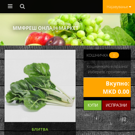
Најавување
ММФРЕШ ОНЛАЈН МАРКЕТ
КОШНИЧКА
0
Кошничката е празна!
Изберете производи
Вкупно:
MKD 0.00
КУПИ
ИСПРАЗНИ
БЛИТВА