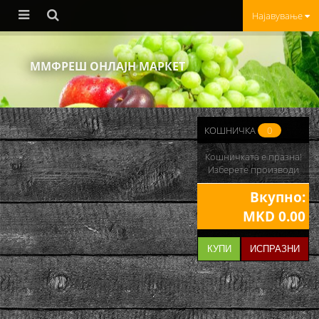
Најавување
ММФРЕШ ОНЛАЈН МАРКЕТ
КОШНИЧКА
0
Кошничката е празна!
Изберете производи
Вкупно:
MKD 0.00
КУПИ
ИСПРАЗНИ