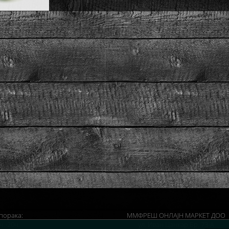
порака:
ММФРЕШ ОНЛАЈН МАРКЕТ ДОО
ч.-20ч.
ул. Иван Цанкар Бр. 73-А