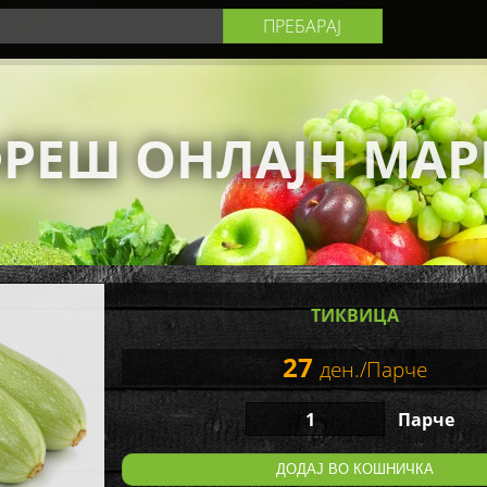
РЕШ ОНЛАЈН МАР
ТИКВИЦА
27
ден./Парче
Парче
ДОДАЈ ВО КОШНИЧКА