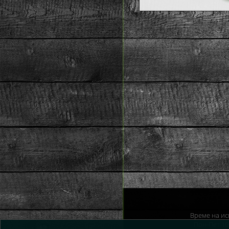
Време на ис
Пон-Пет 10