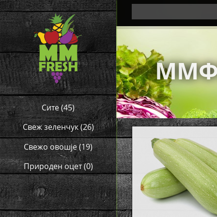
ММФ
Сите
(45)
Свеж зеленчук
(26)
Свежо овошје
(19)
Природен оцет
(0)