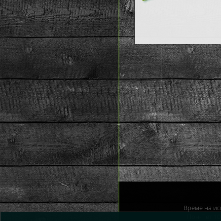
Време на ис
Пон-Пет 10