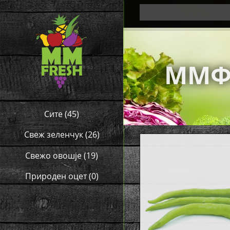
ММФ
Сите
(45)
Свеж зеленчук
(26)
Свежо овошје
(19)
Природен оцет
(0)