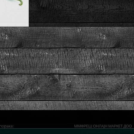
порака:
ММФРЕШ ОНЛАЈН МАРКЕТ ДОО
ч.-20ч.
ул. Иван Цанкар Бр. 73-А