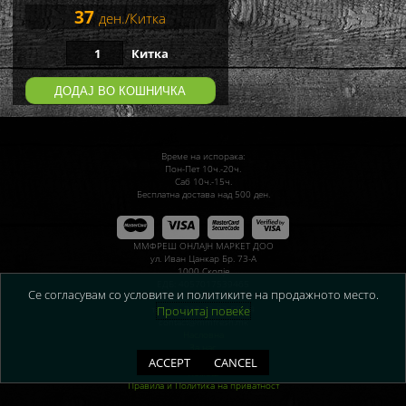
37
ден./Китка
Китка
ДОДАЈ ВО КОШНИЧКА
Време на испорака:
Пон-Пет 10ч.-20ч.
Саб 10ч.-15ч.
Бесплатна достава над 500 ден.
ММФРЕШ ОНЛАЈН МАРКЕТ ДОО
ул. Иван Цанкар Бр. 73-А
1000 Скопје
ЕДБ: 4057017539465
Се согласувам со условите и политиките на продажното место.
ЕМБС: 7250800
Прочитај повеќе
тел.: ++ 389 71 33 55 44
contact@mmfresh.mk
Насловна
За нас
Како да порачате?
ACCEPT
CANCEL
Помош
Правила и Политика на приватност