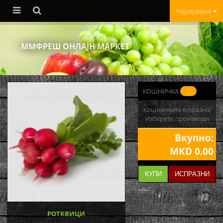
Најавување
ММФРЕШ ОНЛАЈН МАРКЕТ
КОШНИЧКА
0
Кошничката е празна!
Изберете производи
Вкупно:
MKD 0.00
КУПИ
ИСПРАЗНИ
РОТКВИЦИ