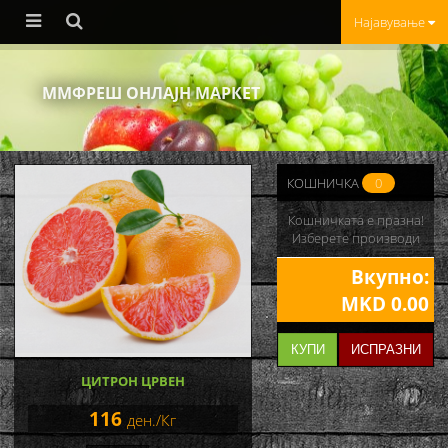
Најавување
ММФРЕШ ОНЛАЈН МАРКЕТ
КОШНИЧКА
0
Кошничката е празна!
Изберете производи
Вкупно:
MKD 0.00
КУПИ
ИСПРАЗНИ
ЦИТРОН ЦРВЕН
116
ден./Кг