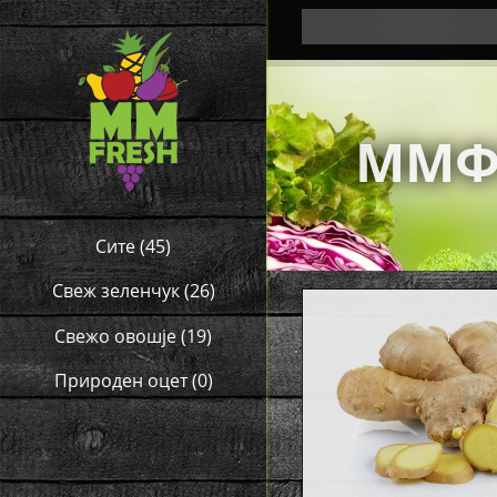
ММФ
Сите
(45)
Свеж зеленчук
(26)
Свежо овошје
(19)
Природен оцет
(0)