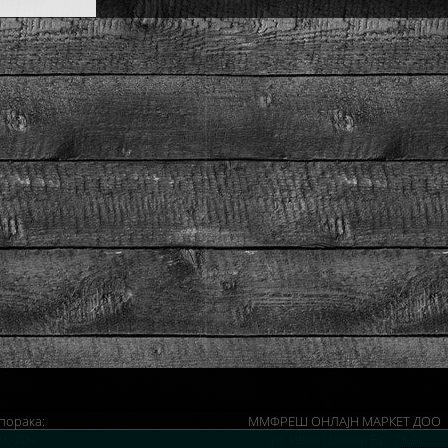
порака:
ММФРЕШ ОНЛАЈН МАРКЕТ ДОО
ч.-20ч.
ул. Иван Цанкар Бр. 73-А