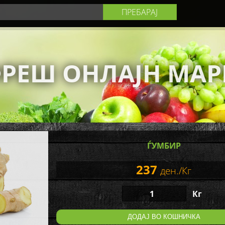
РЕШ ОНЛАЈН МАР
ЃУМБИР
237
ден./Кг
Кг
ДОДАЈ ВО КОШНИЧКА